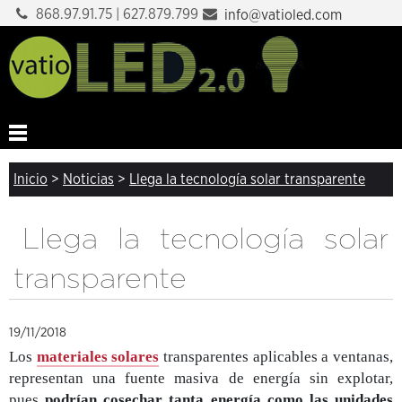
868.97.91.75 | 627.879.799
info@vatioled.com
Inicio
>
Noticias
>
Llega la tecnología solar transparente
Llega la tecnología solar
transparente
19/11/2018
Los
materiales solares
transparentes aplicables a ventanas,
representan una fuente masiva de energía sin explotar,
pues
podrían cosechar tanta energía como las unidades